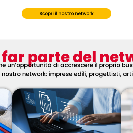
Scopri il nostro network
 far parte del ne
che
un’opportunità di accrescere il proprio bus
 nostro network: imprese edili, progettisti, arti