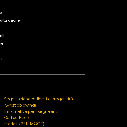
le
rutturazione
nti
ie
on
Segnalazione di illeciti e irregolarità
(whistleblowing)
Informativa per i segnalanti
Codice Etico
Modello 231 (MOGC)