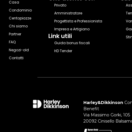
Casa
Privato
Ass
Condominio
Amministratore
Tem
Centopiazze
Progettista e Professionista
Va
Chi siamo
Impresa e Artigiano
Gar
Partner
Link utili
Sti
FAQ
Guida bonus fiscali
Negozi-old
HD Tender
Contatti
Harley&Dikkinson
Cons
Benefit
Via Massimo Gorki, 105
20092 Cinisello Balsam