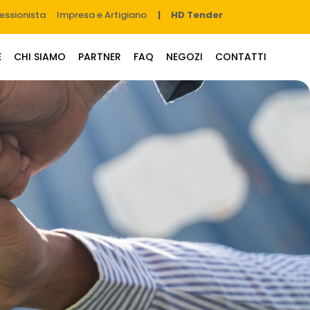
fessionista
Impresa e Artigiano
| HD Tender
E
CHI SIAMO
PARTNER
FAQ
NEGOZI
CONTATTI