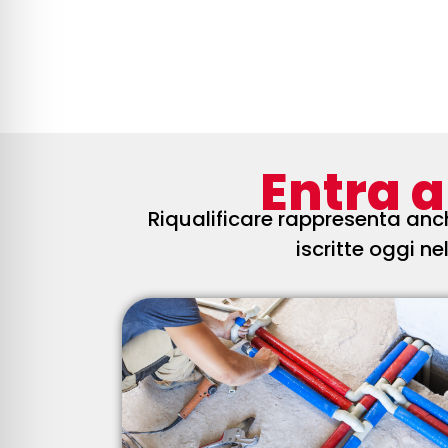
Entra a
Riqualificare rappr
es
enta an
iscritte oggi nel