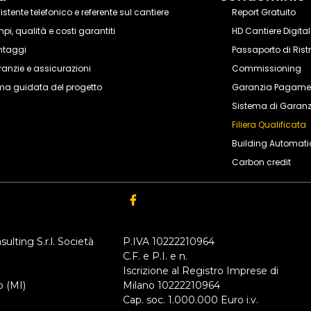
istente telefonico e referente sul cantiere
Report Gratuito
pi, qualità e costi garantiti​
HD Cantiere Digita
ntaggi
Passaporto di Rist
anzie e assicurazioni
Commissioning
ma guidata del progetto
Garanzia Pagame
Sistema di Garanz
Filiera Qualificata
Building Automati
Carbon credit
ulting S.r.l.
Società
P.IVA 10222210964
C.F. e P.I. e n.
Iscrizione al Registro Imprese di
o (MI)
Milano 10222210964
Cap. soc. 1.000.000 Euro i.v.