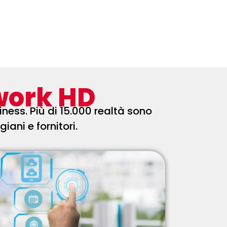
twork HD
iness.
Più di 15.000 realtà sono
giani e fornitori.