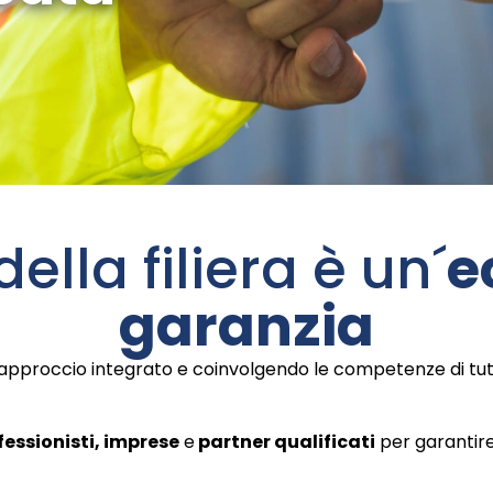
della filiera è un´
e
garanzia
 approccio integrato e coinvolgendo le competenze di tutta l
f
e
s
s
i
o
n
i
s
t
i, imprese
e
partner
qualificati
per garantire