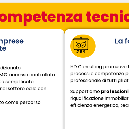
ompetenza tecni
imprese
La 
te
HD Consulting promuove l
dizionato
processi e competenze per
5M€: accesso controllato
professionale di tutti gli at
so semplificato
el settore edile con
Supportiamo
professioni
o
riqualificazione immobilia
ato come percorso
efficienza energetica, tec