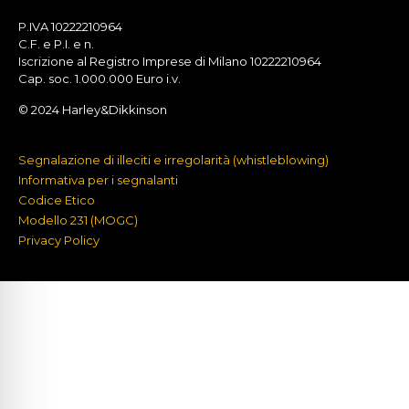
P.IVA 10222210964
C.F. e P.I. e n.
Iscrizione al Registro Imprese di Milano 10222210964
Cap. soc. 1.000.000 Euro i.v.
© 2024 Harley&Dikkinson
Segnalazione di illeciti e irregolarità (whistleblowing)
Informativa per i segnalanti
Codice Etico
Modello 231 (MOGC)
Privacy Policy