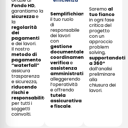
Grazie al
Fondo HD
,
Saremo
al
garantiamo la
Semplifichiamo
tuo fianco
sicurezza
e
il tuo ruolo
in ogni fase
la
di
critica del
regolarità
responsabile
progetto
dei
dei lavori
con un
pagamenti
con
approccio
e dei lavori.
gestione
problem
Il nostro
documentale
,
solving,
metodo di
coordinamento
,
supportandoti
pagamento
verifica
e
a 360°
“waterfall”
assistenza
dall’analisi
assicura
amministrativa
,
preliminare
trasparenza
alleggerendo
alla
e sicurezza,
l’operatività
chiusura dei
riducendo
e offrendo
lavori.
rischi e
tutela
responsabilità
assicurativa
per tutti i
e fiscale
.
soggetti
coinvolti.