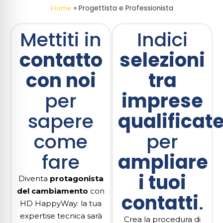
»
Progettista e Professionista
Home
Mettiti in
Indici
contatto
selezioni
con noi
tra
per
imprese
sapere
qualificat
come
per
fare
ampliare
i tuoi
Diventa
protagonista
del cambiamento
con
contatti
.
HD HappyWay: la tua
expertise tecnica sarà
Crea la procedura di