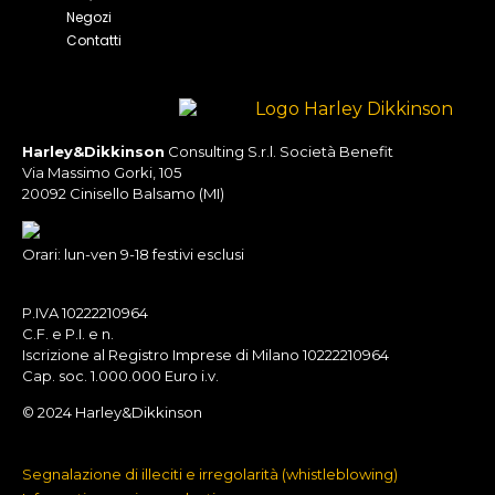
Negozi
Contatti
Harley&Dikkinson
Consulting S.r.l.
Società Benefit
Via Massimo Gorki, 105
20092 Cinisello Balsamo (MI)
Orari: lun-ven 9-18 festivi esclusi
P.IVA 10222210964
C.F. e P.I. e n.
Iscrizione al Registro Imprese di Milano 10222210964
Cap. soc. 1.000.000 Euro i.v.
© 2024 Harley&Dikkinson
Segnalazione di illeciti e irregolarità (whistleblowing)