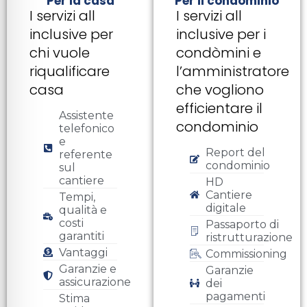
Per la casa
Per il condominio
I servizi all
I servizi all
inclusive per
inclusive per i
chi vuole
condòmini e
riqualificare
l’amministratore
casa
che vogliono
efficientare il
Assistente
condominio
telefonico
e
Report del
referente
condominio
sul
cantiere
HD
Cantiere
Tempi,
digitale
qualità e
costi
Passaporto di
garantiti
ristrutturazione
Vantaggi
Commissioning
Garanzie e
Garanzie
assicurazione
dei
pagamenti
Stima