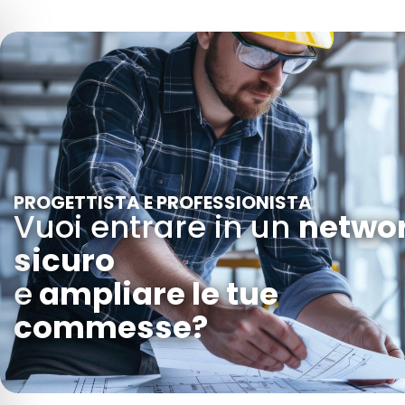
PROGETTISTA E PROFESSIONISTA
Vuoi entrare in un
netwo
sicuro
e
ampliare le tue
commesse?